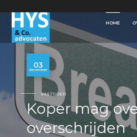
HOME
O
03
december
VASTGOED
Koper mag ov
overschrijden