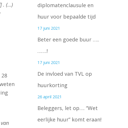
 . (…)
diplomatenclausule en
e
huur voor bepaalde tijd
17 juni 2021
Beter een goede buur …..
…….!
17 juni 2021
De invloed van TVL op
 28
 weten
huurkorting
ling
26 april 2021
Beleggers, let op…. “Wet
eerlijke huur” komt eraan!
 van