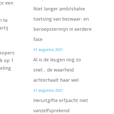
or een
Niet langer ambtshalve
toetsing van bezwaar- en
m te
rtij
beroepstermijn in eerdere
fase
31 augustus 2021
kopers
Al is de leugen nog zo
k op 1
eling
snel… de waarheid
achterhaalt haar wel
31 augustus 2021
Heruitgifte erfpacht niet
vanzelfsprekend