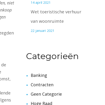
en, niet
14 april 2021
ankoop
Wet toeristische verhuur
gen
van woonruimte
22 januari 2021
 zegden
Categorieën
 de
e
Banking
komst,
Contracten
dende
Geen Categorie
olgens
Hoge Raad