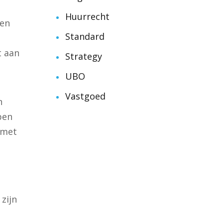
Huurrecht
 en
Standard
t aan
Strategy
UBO
Vastgoed
n
epen
d met
zijn