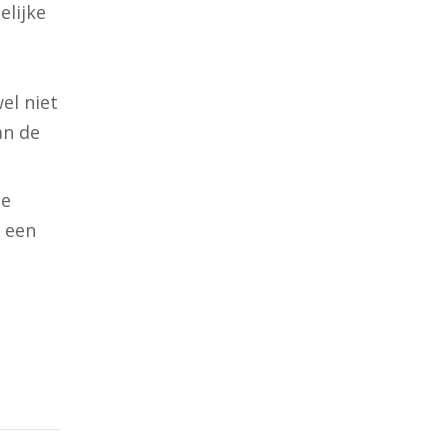
elijke
el niet
an de
de
k een