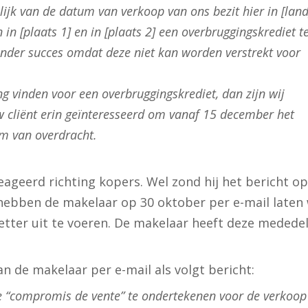
ijk van de datum van verkoop van ons bezit hier in [land]
in [plaats 1] en in [plaats 2] een overbruggingskrediet t
zonder succes omdat deze niet kan worden verstrekt voor
ng vinden voor een overbruggingskrediet, dan zijn wij
uw cliënt erin geïnteresseerd om vanaf 15 december het
m van overdracht.
eageerd richting kopers. Wel zond hij het bericht op
hebben de makelaar op 30 oktober per e-mail laten
letter uit te voeren. De makelaar heeft deze medede
de makelaar per e-mail als volgt bericht:
e “compromis de vente” te ondertekenen voor de verkoop