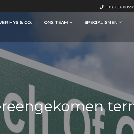
+31(0)30-30355
VER HYS & CO.
ONS TEAM
SPECIALISMEN
ereengekomen ter