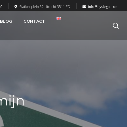
60
Stationsplein 32 Utrecht 3511 ED
info@hyslegal.com
BLOG
CONTACT
mijn