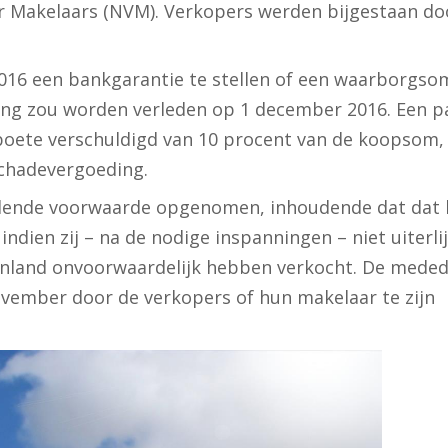
or Makelaars (NVM). Verkopers werden bijgestaan do
016 een bankgarantie te stellen of een waarborgso
ring zou worden verleden op 1 december 2016. Een pa
e boete verschuldigd van 10 procent van de koopsom,
chadevergoeding.
dende voorwaarde opgenomen, inhoudende dat dat 
ien zij – na de nodige inspanningen – niet uiterlij
enland onvoorwaardelijk hebben verkocht. De meded
november door de verkopers of hun makelaar te zijn