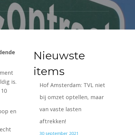
ndende
Nieuwste
items
ement
dig is.
Hof Amsterdam: TVL niet
 10
bij omzet optellen, maar
van vaste lasten
oop en
aftrekken!
echt
30 september 2021