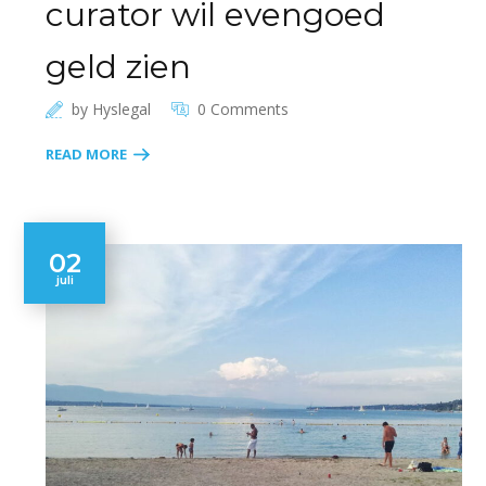
curator wil evengoed
geld zien
by
Hyslegal
0 Comments
READ MORE
02
juli