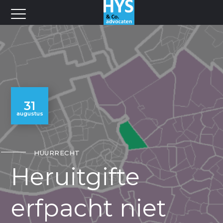
31
augustus
HUURRECHT
Heruitgifte
erfpacht niet